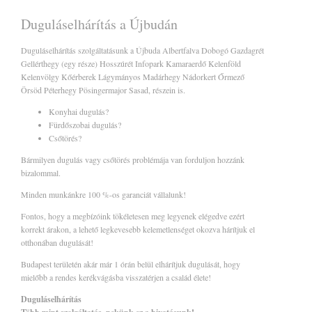
Duguláselhárítás a Újbudán
Duguláselhárítás szolgáltatásunk a Újbuda Albertfalva Dobogó Gazdagrét
Gellérthegy (egy része) Hosszúrét Infopark Kamaraerdő Kelenföld
Kelenvölgy Kőérberek Lágymányos Madárhegy Nádorkert Őrmező
Örsöd Péterhegy Pösingermajor Sasad, részein is.
Konyhai dugulás?
Fürdőszobai dugulás?
Csőtörés?
Bármilyen dugulás vagy csőtörés problémája van forduljon hozzánk
bizalommal.
Minden munkánkre 100 %-os garanciát vállalunk!
Fontos, hogy a megbízóink tökéletesen meg legyenek elégedve ezért
korrekt árakon, a lehető legkevesebb kelemetlenséget okozva hárítjuk el
otthonában dugulását!
Budapest területén akár már 1 órán belül elhárítjuk dugulását, hogy
mielőbb a rendes kerékvágásba visszatérjen a család élete!
Duguláselhárítás