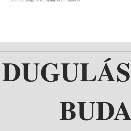
Több mint szolgáltatás, nekünk ez a hivatásunk!
DUGULÁS
BUD