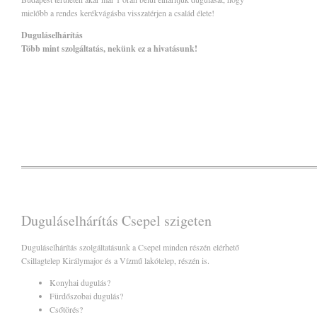
mielőbb a rendes kerékvágásba visszatérjen a család élete!
Duguláselhárítás
Több mint szolgáltatás, nekünk ez a hivatásunk!
Duguláselhárítás Csepel szigeten
Duguláselhárítás szolgáltatásunk a Csepel minden részén elérhető
Csillagtelep Királymajor és a Vízmű lakótelep, részén is.
Konyhai dugulás?
Fürdőszobai dugulás?
Csőtörés?