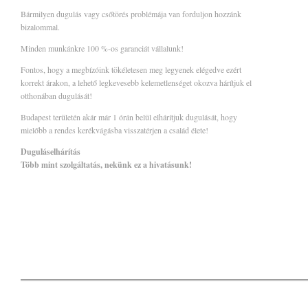
Bármilyen dugulás vagy csőtörés problémája van forduljon hozzánk
bizalommal.
Minden munkánkre 100 %-os garanciát vállalunk!
Fontos, hogy a megbízóink tökéletesen meg legyenek elégedve ezért
korrekt árakon, a lehető legkevesebb kelemetlenséget okozva hárítjuk el
otthonában dugulását!
Budapest területén akár már 1 órán belül elhárítjuk dugulását, hogy
mielőbb a rendes kerékvágásba visszatérjen a család élete!
Duguláselhárítás
Több mint szolgáltatás, nekünk ez a hivatásunk!