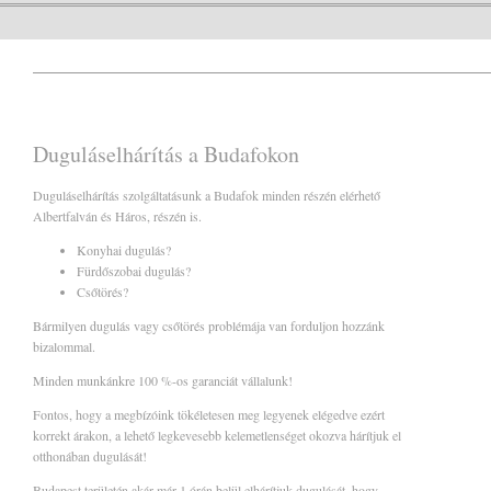
Duguláselhárítás a Budafokon
Duguláselhárítás szolgáltatásunk a Budafok minden részén elérhető
Albertfalván és Háros, részén is.
Konyhai dugulás?
Fürdőszobai dugulás?
Csőtörés?
Bármilyen dugulás vagy csőtörés problémája van forduljon hozzánk
bizalommal.
Minden munkánkre 100 %-os garanciát vállalunk!
Fontos, hogy a megbízóink tökéletesen meg legyenek elégedve ezért
korrekt árakon, a lehető legkevesebb kelemetlenséget okozva hárítjuk el
otthonában dugulását!
Budapest területén akár már 1 órán belül elhárítjuk dugulását, hogy