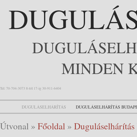
DUGULÁS
DUGULÁSELH
MINDEN 
Tel: 70-704-3073 8-tól 17-ig 30-911-6404
DUGULÁSELHÁRÍTÁS
DUGULÁSELHÁRÍTÁS BUDAP
Útvonal
»
Főoldal
»
Duguláselhárítás