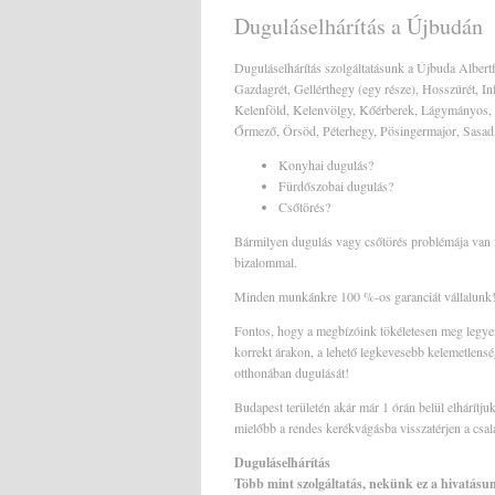
Duguláselhárítás a Újbudán
Duguláselhárítás szolgáltatásunk a Újbuda Albert
Gazdagrét, Gellérthegy (egy része), Hosszúrét, I
Kelenföld, Kelenvölgy, Kőérberek, Lágymányos,
Őrmező, Örsöd, Péterhegy, Pösingermajor, Sasad, 
Konyhai dugulás?
Fürdőszobai dugulás?
Csőtörés?
Bármilyen dugulás vagy csőtörés problémája van 
bizalommal.
Minden munkánkre 100 %-os garanciát vállalunk
Fontos, hogy a megbízóink tökéletesen meg legye
korrekt árakon, a lehető legkevesebb kelemetlensé
otthonában dugulását!
Budapest területén akár már 1 órán belül elhárítju
mielőbb a rendes kerékvágásba visszatérjen a csalá
Duguláselhárítás
Több mint szolgáltatás, nekünk ez a hivatásu