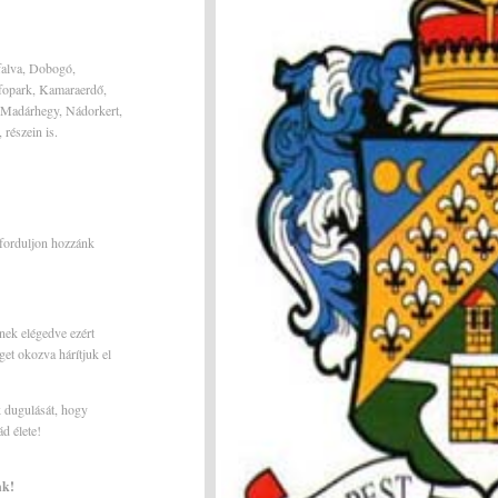
falva, Dobogó,
nfopark, Kamaraerdő,
 Madárhegy, Nádorkert,
részein is.
forduljon hozzánk
!
nek elégedve ezért
get okozva hárítjuk el
k dugulását, hogy
d élete!
nk!