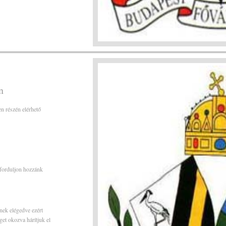
n
n részén elérhető
forduljon hozzánk
!
nek elégedve ezért
get okozva hárítjuk el