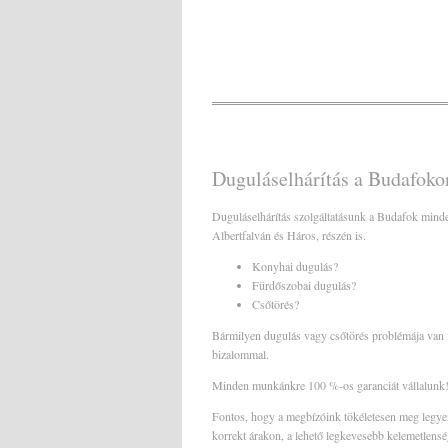
Duguláselhárítás a Budafoko
Duguláselhárítás szolgáltatásunk a Budafok minde
Albertfalván és Háros, részén is.
Konyhai dugulás?
Fürdőszobai dugulás?
Csőtörés?
Bármilyen dugulás vagy csőtörés problémája van 
bizalommal.
Minden munkánkre 100 %-os garanciát vállalunk
Fontos, hogy a megbízóink tökéletesen meg legye
korrekt árakon, a lehető legkevesebb kelemetlensé