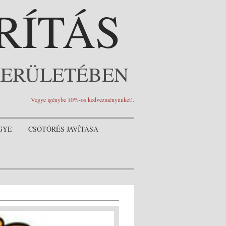
RÍTÁS
KERÜLETÉBEN
Vegye igénybe 10%-os kedvezményünket!
.
GYE
CSŐTÖRÉS JAVÍTÁSA