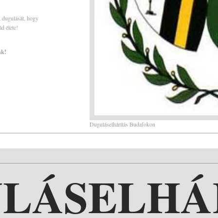
k dugulását, hogy
d élete!
nk!
Duguláselhárítás Budafokon
LÁSELHÁ