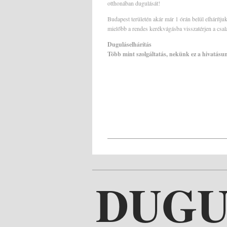
otthonában dugulását!
Budapest területén akár már 1 órán belül elhárítju
mielőbb a rendes kerékvágásba visszatérjen a csalá
Duguláselhárítás
Több mint szolgáltatás, nekünk ez a hivatásu
DUGU