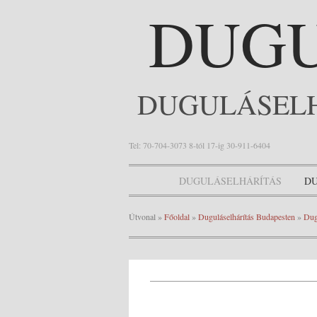
DUGU
DUGULÁSELH
Tel: 70-704-3073 8-tól 17-ig 30-911-6404
DUGULÁSELHÁRÍTÁS
DU
Útvonal
»
Főoldal
»
Duguláselhárítás Budapesten
»
Dug