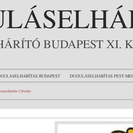
LÁSELHÁ
ÁRÍTÓ BUDAPEST XI. 
GULÁSELHÁRÍTÁS BUDAPEST
DUGULÁSELHÁRÍTÁS PEST-ME
uláselhárítás Újbudán